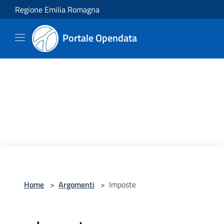
Salta al contenuto principale
Regione Emilia Romagna
Portale Opendata
Home
>
Argomenti
>
Imposte