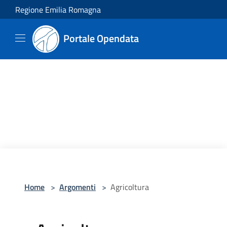
Salta al contenuto principale
Regione Emilia Romagna
Portale Opendata
Home
>
Argomenti
>
Agricoltura